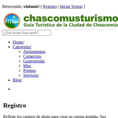
Bienvenido,
visitante!
[
Registro
|
Iniciar Sesion
]
Home
/
Categories
/
Alojamientos
Comercios
Gastronomía
Misc
Promos
Servicios
Blog
/
Registro
Rellene los campos de abajo para crear su cuenta gratuita. Sus